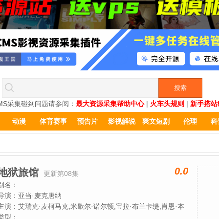
MS采集碰到问题请参阅：
最大资源采集帮助中心
|
火车头规则
|
新手搭站
动漫
体育赛事
预告片
影视解说
爽文短剧
伦理
科
0.0
地狱旅馆
更新第08集
别名：
导演：
亚当·麦克唐纳
主演：
艾瑞克·麦柯马克,米歇尔·诺尔顿,宝拉·布兰卡缇,肖恩·本
森,阿提克斯·米切尔,吉娜维芙·迪格雷夫斯,吉姆·沃森,埃曼纽尔·
类型：