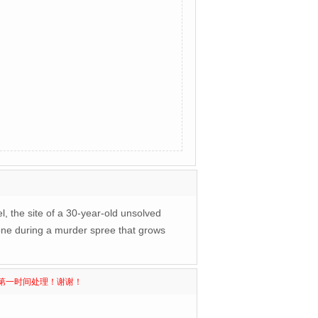
, the site of a 30-year-old unsolved
 one during a murder spree that grows
第一时间处理！谢谢！