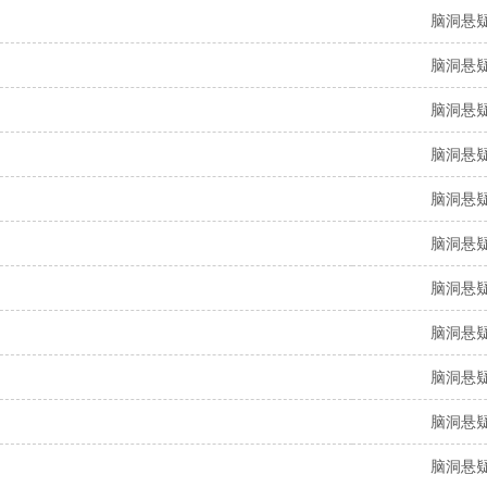
脑洞悬
脑洞悬
脑洞悬
脑洞悬
脑洞悬
脑洞悬
脑洞悬
脑洞悬
脑洞悬
脑洞悬
脑洞悬