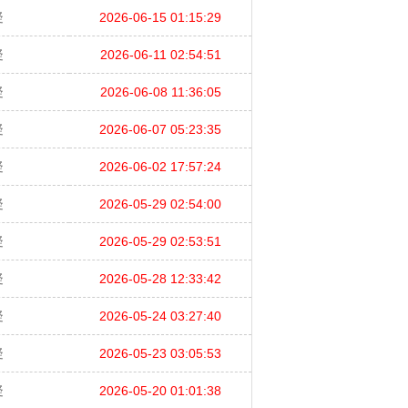
疑
2026-06-15 01:15:29
疑
2026-06-11 02:54:51
疑
2026-06-08 11:36:05
疑
2026-06-07 05:23:35
疑
2026-06-02 17:57:24
疑
2026-05-29 02:54:00
疑
2026-05-29 02:53:51
疑
2026-05-28 12:33:42
疑
2026-05-24 03:27:40
疑
2026-05-23 03:05:53
疑
2026-05-20 01:01:38