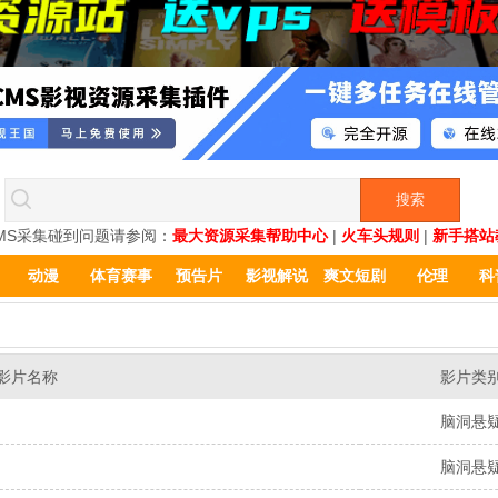
MS采集碰到问题请参阅：
最大资源采集帮助中心
|
火车头规则
|
新手搭站
动漫
体育赛事
预告片
影视解说
爽文短剧
伦理
科
影片名称
影片类
脑洞悬
脑洞悬