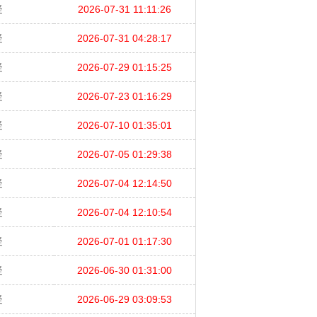
疑
2026-07-31 11:11:26
疑
2026-07-31 04:28:17
疑
2026-07-29 01:15:25
疑
2026-07-23 01:16:29
疑
2026-07-10 01:35:01
疑
2026-07-05 01:29:38
疑
2026-07-04 12:14:50
疑
2026-07-04 12:10:54
疑
2026-07-01 01:17:30
疑
2026-06-30 01:31:00
疑
2026-06-29 03:09:53