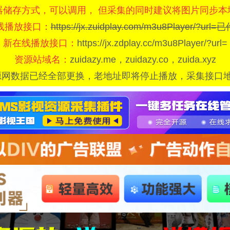
器储存方式，可以调用， 但采集的同时建议将图片同步本
线播放接口：
https://jx.zuidplay.com/m3u8Player/?url
新在线播放接口：
https://jx.zdplay.cc/m3u8Player/?url=
资源站域名：
zuidazy.me，zuidazy.co，zuida.xyz
源网数据已经全部更换，老地址即将停止播放，采集接口