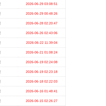
疑
2026-06-29 03:08:51
疑
2026-06-29 00:48:26
疑
2026-06-28 02:20:47
疑
2026-06-26 02:43:06
疑
2026-06-22 11:39:04
疑
2026-06-21 01:08:24
疑
2026-06-19 02:24:08
疑
2026-06-19 02:23:18
疑
2026-06-18 02:22:03
疑
2026-06-16 01:48:41
疑
2026-06-15 02:26:27