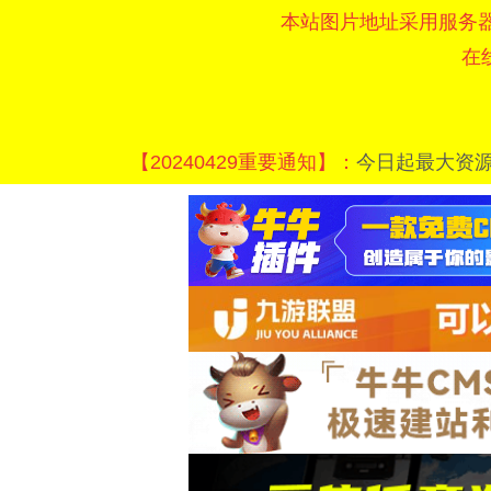
本站图片地址采用服务
在
【20240429重要通知】：
今日起最大资