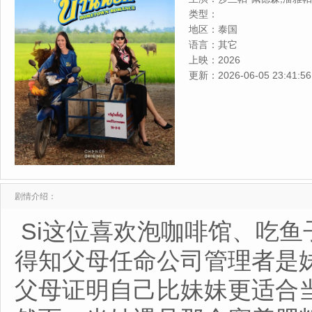
辛,Narupornkamol,Chaisan
类型：
地区：
泰国
语言：
其它
上映：
2026
更新：
2026-06-05 23:41:56
剧情介绍：
Si这位喜欢泡咖啡馆、吃
得知父母任命公司管理者是
父母证明自己比妹妹更适合