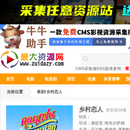
CMS采集碰到问题请参阅：
最
首页
电影
电视剧
综艺
动漫
体育赛事
预
当前位置
泰剧/乡村恋人
乡村恋人
更新第08集
别名：
导演：
潘提普·维布尔萨姆
主演：
莎兰帕·佩德森,潘雅帕