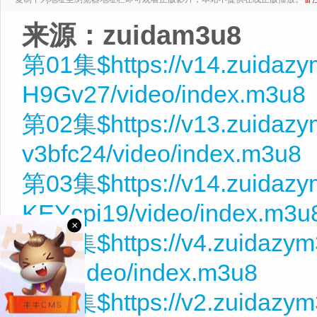
来源：zuidam3u8
第01集$https://v14.zuidazy
H9Gv27/video/index.m3u8
第02集$https://v13.zuidazy
v3bfc24/video/index.m3u8
第03集$https://v14.zuidaz
KEYcpi19/video/index.m3u
×
第04集$https://v4.zuidazym
p24/video/index.m3u8
第05集$https://v2.zuidazym