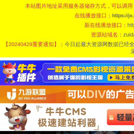
本站图片地址采用服务器储存方式，可以调用
在线播放接口：
https://
新在线播放接口：
ht
资源站域名：
zui
【20240429重要通知】：
今日起最大资源网数据已经