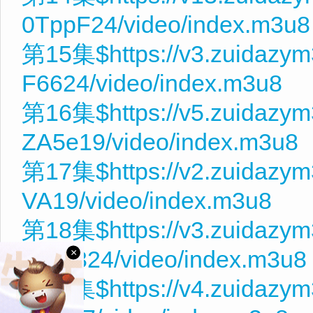
0TppF24/video/index.m3u8
第15集$https://v3.zuidazym
F6624/video/index.m3u8
第16集$https://v5.zuidazy
ZA5e19/video/index.m3u8
第17集$https://v2.zuidazym
VA19/video/index.m3u8
第18集$https://v3.zuidazy
wHD324/video/index.m3u8
×
第19集$https://v4.zuidazy