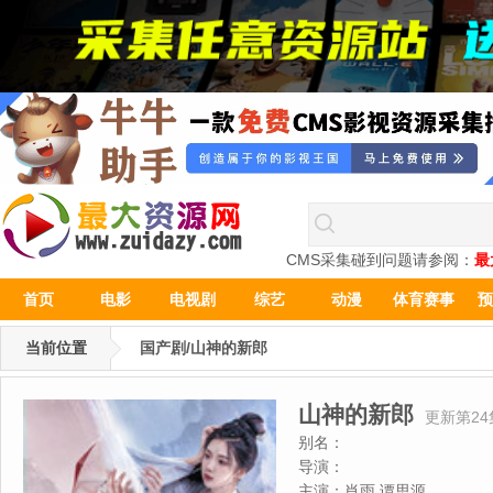
CMS采集碰到问题请参阅：
最
首页
电影
电视剧
综艺
动漫
体育赛事
预
当前位置
国产剧/山神的新郎
山神的新郎
更新第24
别名：
导演：
主演：
肖雨,谭思源