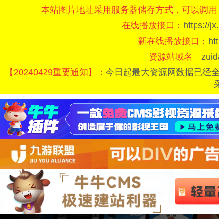
本站图片地址采用服务器储存方式，可以调用
在线播放接口：
https://
新在线播放接口：
ht
资源站域名：
zui
【20240429重要通知】：
今日起最大资源网数据已经