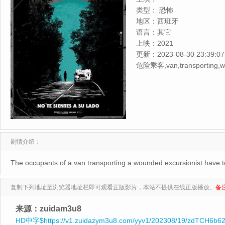
类型：
恐怖
地区：
西班牙
语言：
其它
上映：
2021
更新：
2023-08-30 23:39:07
危险乘客,van,transporting,wou
剧情介绍：
The occupants of a van transporting a wounded excursionist have to a
复制下列地址至浏览器地址栏即可观看正版影片，本站不提供在线正版播放。
备
来源：zuidam3u8
HD中字$https://v1.zuidazym3u8.com/yyv1/202308/19/zdTCH6b62