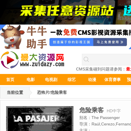
CMS采集碰到问题请参阅：
最
首页
电影
电视剧
综艺
动漫
体育赛事
预
当前位置
恐怖片/危险乘客
危险乘客
HD中字
别名：
The Passenger
导演：
Raúl,Cerezo,Fernan
主演：