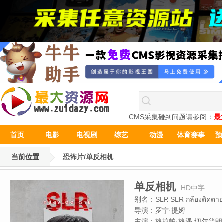
CMS采集碰到问题请参阅：
最
首页
电影
电视剧
综艺
动漫
体育赛事
预
当前位置
恐怖片/单反相机
单反相机
HD中字
别名：
SLR SLR กล้องติดตา
导演：
罗宁·提姆
主演：
格拉帕·格潘,切尔普朗