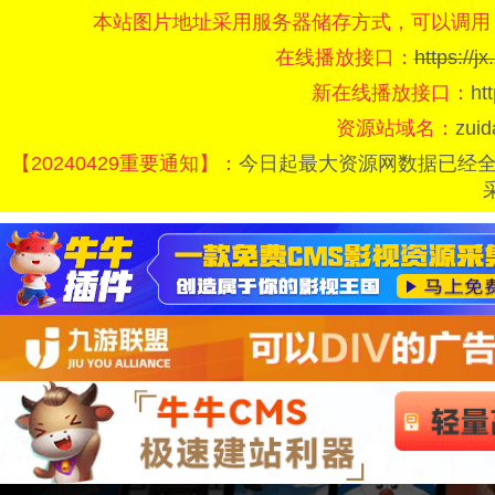
本站图片地址采用服务器储存方式，可以调用
在线播放接口：
https://
新在线播放接口：
ht
资源站域名：
zui
【20240429重要通知】：
今日起最大资源网数据已经