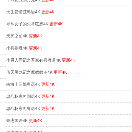
天生爱情狂粤语4K
更新4K
寻常女子的失常狂想4K
更新4K
天亮之前4K
更新4K
小兵张嘎4K
更新4K
小男人周记之吾家有喜粤语4K
更新4K
倚天屠龙记之魔教教主4K
更新4K
南海十三郎粤语4K
更新4K
忠烈杨家将国语4K
更新4K
忠烈杨家将粤语4K
更新4K
奇迹国语4K
更新4K