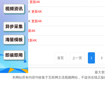
僵尸先生粤语4K
更新4K
驯龙高手2国语4K
更新4K
驯龙高手2粤语4K
更新4K
驯龙高手24K
更新4K
命运中转栈4K
更新4K
首页
上一页
1
2
最大资
本网站所有内容均收集于互联网主流视频网站，不提供在线正版