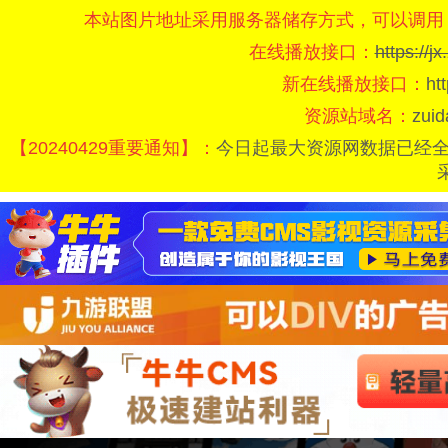
本站图片地址采用服务器储存方式，可以调用
在线播放接口：
https://
新在线播放接口：
ht
资源站域名：
zui
【20240429重要通知】：
今日起最大资源网数据已经