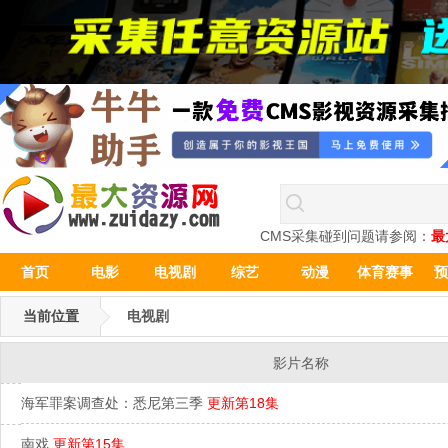
CMS采集碰到问题请参阅：
最
首页
电影
电视剧
综艺
动漫
体育赛事
预
当前位置
电视剧
影片名称
海军罪案调查处：悉尼第三季
更新第18集
南戏
更新第15集