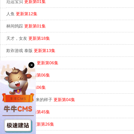
厄运宝贝
更新第01集
人鱼
更新第12集
林间鸽踪
更新第01集
天才，女友
更新第18集
欺诈游戏 泰版
更新第13集
只是一起吃顿饭
更新第06集
×
跌落就完了
更新第06集
代号女士
更新第06集
请保持名侦探原来的样子
更新第04集
阿松与阿暖
更新第45集
凛冬下的罪恶
更新第26集